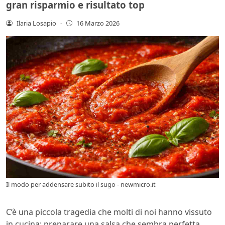
gran risparmio e risultato top
Ilaria Losapio
-
16 Marzo 2026
Il modo per addensare subito il sugo - newmicro.it
C’è una piccola tragedia che molti di noi hanno vissuto
in cucina: preparare una salsa che sembra perfetta…