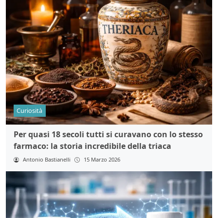
Curiosità
Per quasi 18 secoli tutti si curavano con lo stesso
farmaco: la storia incredibile della triaca
Antonio Bastianelli
15 Marzo 2026