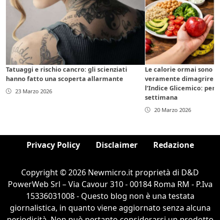
Tatuaggi e rischio cancro: gli scienziati
Le calorie ormai sono s
hanno fatto una scoperta allarmante
veramente dimagrire de
l’Indice Glicemico: perdi
23 Marzo 2026
settimana
20 Marzo 2026
Privacy Policy
Disclaimer
Redazione
Copyright © 2026 Newmicro.it proprietà di D&D
PowerWeb Srl – Via Cavour 310 - 00184 Roma RM - P.Iva
15336031008 - Questo blog non è una testata
giornalistica, in quanto viene aggiornato senza alcuna
periodicità. Non può pertanto considerarsi un prodotto