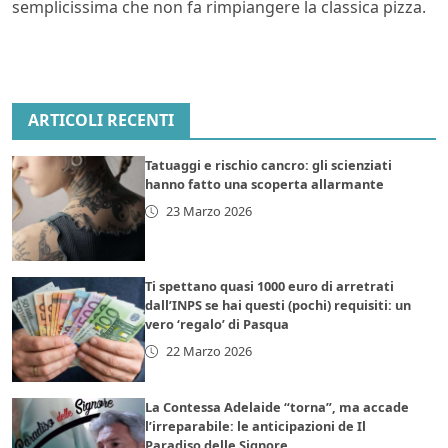
semplicissima che non fa rimpiangere la classica pizza.
ARTICOLI RECENTI
Tatuaggi e rischio cancro: gli scienziati
hanno fatto una scoperta allarmante
23 Marzo 2026
Ti spettano quasi 1000 euro di arretrati
dall’INPS se hai questi (pochi) requisiti: un
vero ‘regalo’ di Pasqua
22 Marzo 2026
La Contessa Adelaide “torna”, ma accade
l’irreparabile: le anticipazioni de Il
Paradiso delle Signore