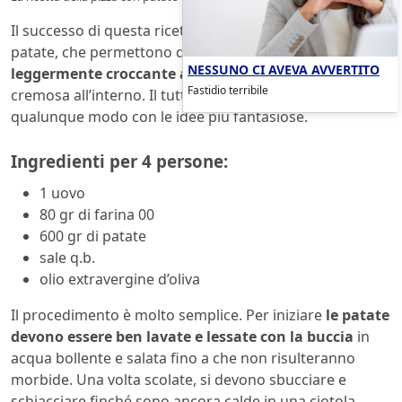
Il successo di questa ricetta è assicurato dall’uso delle
patate, che permettono di creare
una base
NESSUNO CI AVEVA AVVERTITO
leggermente croccante all’esterno
e morbida e quasi
Fastidio terribile
cremosa all’interno. Il tutto poi si può condire in
qualunque modo con le idee più fantasiose.
Ingredienti per 4 persone:
1 uovo
80 gr di farina 00
600 gr di patate
sale q.b.
olio extravergine d’oliva
Il procedimento è molto semplice. Per iniziare
le patate
devono essere ben lavate e lessate con la buccia
in
acqua bollente e salata fino a che non risulteranno
morbide. Una volta scolate, si devono sbucciare e
schiacciare finché sono ancora calde in una ciotola.