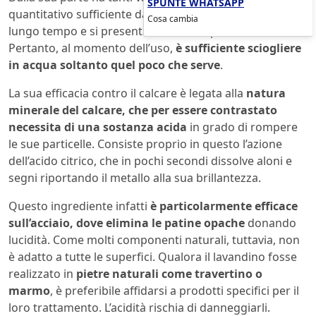
SPUNTE WHATSAPP
quantitativo sufficiente da conservare in dispensa per
Cosa cambia
lungo tempo e si presenta in formula polverosa.
Pertanto, al momento dell’uso,
è sufficiente sciogliere
in acqua soltanto quel poco che serve
.
La sua efficacia contro il calcare è legata alla
natura
minerale del calcare, che per essere contrastato
necessita di una sostanza acida
in grado di rompere
le sue particelle. Consiste proprio in questo l’azione
dell’acido citrico, che in pochi secondi dissolve aloni e
segni riportando il metallo alla sua brillantezza.
Questo ingrediente infatti
è particolarmente efficace
sull’acciaio, dove elimina le patine opache
donando
lucidità. Come molti componenti naturali, tuttavia, non
è adatto a tutte le superfici. Qualora il lavandino fosse
realizzato in
pietre naturali come travertino o
marmo
, è preferibile affidarsi a prodotti specifici per il
loro trattamento. L’acidità rischia di danneggiarli.