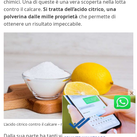
chimici. Una di queste è una vera scoperta nella lotta
contro il calcare.
Si tratta dell’acido citrico, una
polverina dalle mille proprietà
che permette di
ottenere un risultato impeccabile.
L’acido citrico contro il calcare – newmicro.it
Dalla sua parte ha tanti vantaggi. Si compra in un