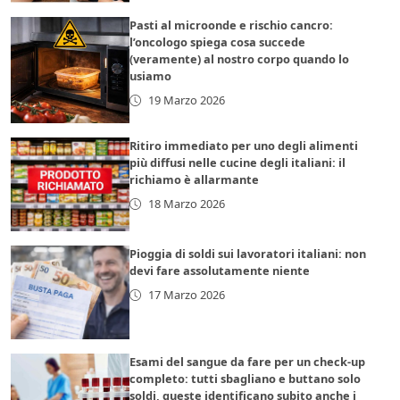
Pasti al microonde e rischio cancro:
l’oncologo spiega cosa succede
(veramente) al nostro corpo quando lo
usiamo
19 Marzo 2026
Ritiro immediato per uno degli alimenti
più diffusi nelle cucine degli italiani: il
richiamo è allarmante
18 Marzo 2026
Pioggia di soldi sui lavoratori italiani: non
devi fare assolutamente niente
17 Marzo 2026
Esami del sangue da fare per un check-up
completo: tutti sbagliano e buttano solo
soldi, queste identificano subito anche i