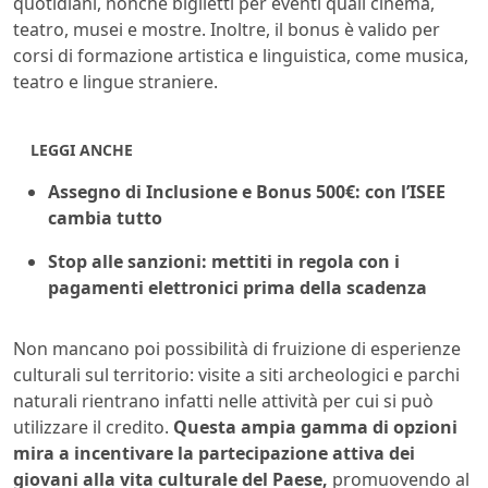
quotidiani, nonché biglietti per eventi quali cinema,
teatro, musei e mostre. Inoltre, il bonus è valido per
corsi di formazione artistica e linguistica, come musica,
teatro e lingue straniere.
LEGGI ANCHE
Assegno di Inclusione e Bonus 500€: con l’ISEE
cambia tutto
Stop alle sanzioni: mettiti in regola con i
pagamenti elettronici prima della scadenza
Non mancano poi possibilità di fruizione di esperienze
culturali sul territorio: visite a siti archeologici e parchi
naturali rientrano infatti nelle attività per cui si può
utilizzare il credito.
Questa ampia gamma di opzioni
mira a incentivare la partecipazione attiva dei
giovani alla vita culturale del Paese,
promuovendo al