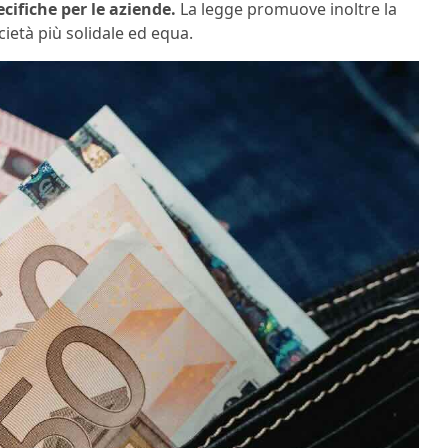
cifiche per le aziende.
La legge promuove inoltre la
cietà più solidale ed equa.