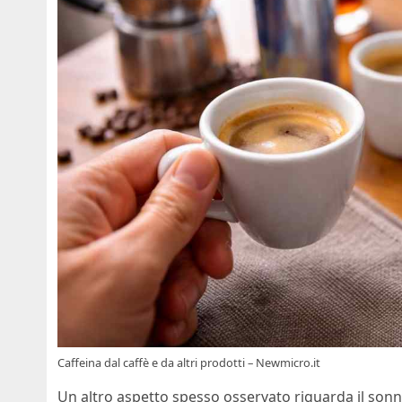
Caffeina dal caffè e da altri prodotti – Newmicro.it
Un altro aspetto spesso osservato riguarda il sonn