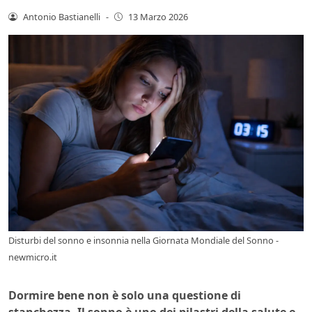
Antonio Bastianelli
-
13 Marzo 2026
Disturbi del sonno e insonnia nella Giornata Mondiale del Sonno -
newmicro.it
Dormire bene non è solo una questione di