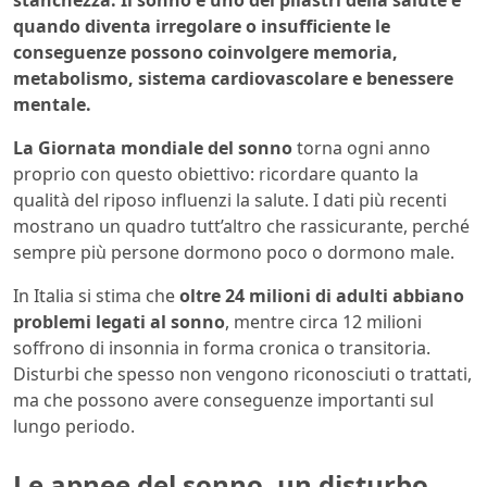
stanchezza. Il sonno è uno dei pilastri della salute e
quando diventa irregolare o insufficiente le
conseguenze possono coinvolgere memoria,
metabolismo, sistema cardiovascolare e benessere
mentale.
La Giornata mondiale del sonno
torna ogni anno
proprio con questo obiettivo: ricordare quanto la
qualità del riposo influenzi la salute. I dati più recenti
mostrano un quadro tutt’altro che rassicurante, perché
sempre più persone dormono poco o dormono male.
In Italia si stima che
oltre 24 milioni di adulti abbiano
problemi legati al sonno
, mentre circa 12 milioni
soffrono di insonnia in forma cronica o transitoria.
Disturbi che spesso non vengono riconosciuti o trattati,
ma che possono avere conseguenze importanti sul
lungo periodo.
Le apnee del sonno, un disturbo