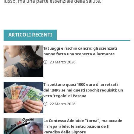
lusso, ma una parte essenziale della salute.
ARTICOLI RECENTI
Tatuaggi e rischio cancro: gli scienziati
hanno fatto una scoperta allarmante
23 Marzo 2026
Ti spettano quasi 1000 euro di arretrati
dall’INPS se hai questi (pochi) requisiti: un
vero ‘regalo’ di Pasqua
22 Marzo 2026
La Contessa Adelaide “torna”, ma accade
l’irreparabile: le anticipazioni de Il
Paradiso delle Signore