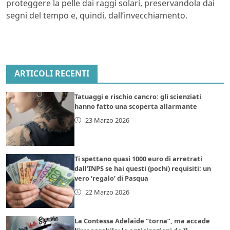
proteggere la pelle dai raggi solari, preservandola dai
segni del tempo e, quindi, dall’invecchiamento.
ARTICOLI RECENTI
Tatuaggi e rischio cancro: gli scienziati
hanno fatto una scoperta allarmante
23 Marzo 2026
Ti spettano quasi 1000 euro di arretrati
dall’INPS se hai questi (pochi) requisiti: un
vero ‘regalo’ di Pasqua
22 Marzo 2026
La Contessa Adelaide “torna”, ma accade