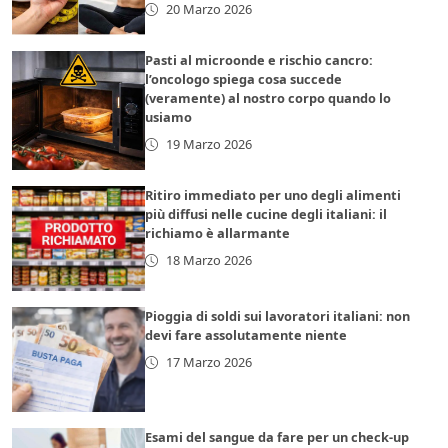
20 Marzo 2026
Pasti al microonde e rischio cancro:
l’oncologo spiega cosa succede
(veramente) al nostro corpo quando lo
usiamo
19 Marzo 2026
Ritiro immediato per uno degli alimenti
più diffusi nelle cucine degli italiani: il
richiamo è allarmante
18 Marzo 2026
Pioggia di soldi sui lavoratori italiani: non
devi fare assolutamente niente
17 Marzo 2026
Esami del sangue da fare per un check-up