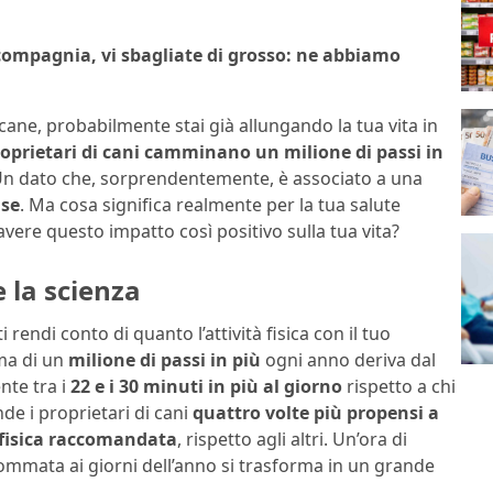
 compagnia, vi sbagliate di grosso: ne abbiamo
ane, probabilmente stai già allungando la tua vita in
oprietari di cani camminano un milione di passi in
Un dato che, sorprendentemente, è associato a una
use
. Ma cosa significa realmente per la tua salute
vere questo impatto così positivo sulla tua vita?
e la scienza
rendi conto di quanto l’attività fisica con il tuo
ima di un
milione di passi in più
ogni anno deriva dal
nte tra i
22 e i 30 minuti in più al giorno
rispetto a chi
e i proprietari di cani
quattro volte più propensi a
à fisica raccomandata
, rispetto agli altri. Un’ora di
mata ai giorni dell’anno si trasforma in un grande