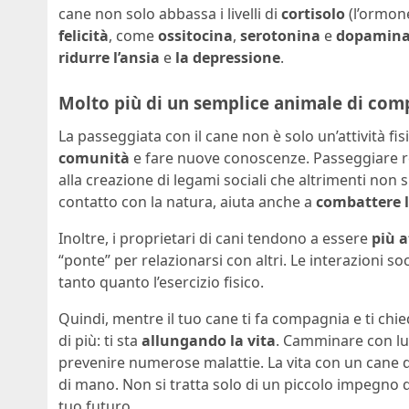
cane non solo abbassa i livelli di
cortisolo
(l’ormon
felicità
, come
ossitocina
,
serotonina
e
dopamin
ridurre l’ansia
e
la depressione
.
Molto più di un semplice animale di com
La passeggiata con il cane non è solo un’attività fi
comunità
e fare nuove conoscenze. Passeggiare re
alla creazione di legami sociali che altrimenti non 
contatto con la natura, aiuta anche a
combattere l
Inoltre, i proprietari di cani tendono a essere
più a
“ponte” per relazionarsi con altri. Le interazioni 
tanto quanto l’esercizio fisico.
Quindi, mentre il tuo cane ti fa compagnia e ti chi
di più: ti sta
allungando la vita
. Camminare con lui
prevenire numerose malattie. La vita con un cane d
di mano. Non si tratta solo di un piccolo impegno 
tuo futuro.