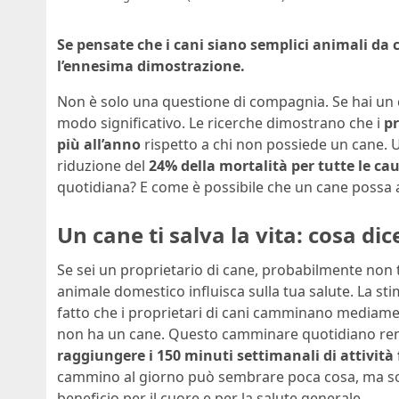
Se pensate che i cani siano semplici animali da
l’ennesima dimostrazione.
Non è solo una questione di compagnia. Se hai un c
modo significativo. Le ricerche dimostrano che i
pr
più all’anno
rispetto a chi non possiede un cane. 
riduzione del
24% della mortalità per tutte le ca
quotidiana? E come è possibile che un cane possa a
Un cane ti salva la vita: cosa dic
Se sei un proprietario di cane, probabilmente non ti 
animale domestico influisca sulla tua salute. La st
fatto che i proprietari di cani camminano mediame
non ha un cane. Questo camminare quotidiano rend
raggiungere i 150 minuti settimanali di attivit
cammino al giorno può sembrare poca cosa, ma som
beneficio per il cuore e per la salute generale.