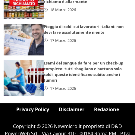
richiamo è allarmante
18 Marzo 2026
Pioggia di soldi sui lavoratori italiani: non
devi fare assolutamente niente
17 Marzo 2026
Esami del sangue da fare per un check-up
completo: tutti sbagliano e buttano solo
soldi, queste identificano subito anche i
tumori
17 Marzo 2026
Privacy Policy
Disclaimer
Redazione
Copyright © 2026 Newmicro.it proprietà di D&D
PowerWeb Srl – Via Cavour 310 - 00184 Roma RM - P.Iva