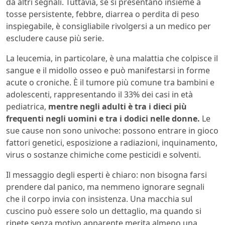
da altri segnali. Tuttavia, se si presentano insieme a
tosse persistente, febbre, diarrea o perdita di peso
inspiegabile, è consigliabile rivolgersi a un medico per
escludere cause più serie.
La leucemia, in particolare, è una malattia che colpisce il
sangue e il midollo osseo e può manifestarsi in forme
acute o croniche. È il tumore più comune tra bambini e
adolescenti, rappresentando il 33% dei casi in età
pediatrica,
mentre negli adulti è tra i dieci più
frequenti negli uomini e tra i dodici nelle donne.
Le
sue cause non sono univoche: possono entrare in gioco
fattori genetici, esposizione a radiazioni, inquinamento,
virus o sostanze chimiche come pesticidi e solventi.
Il messaggio degli esperti è chiaro: non bisogna farsi
prendere dal panico, ma nemmeno ignorare segnali
che il corpo invia con insistenza. Una macchia sul
cuscino può essere solo un dettaglio, ma quando si
ripete senza motivo apparente merita almeno una