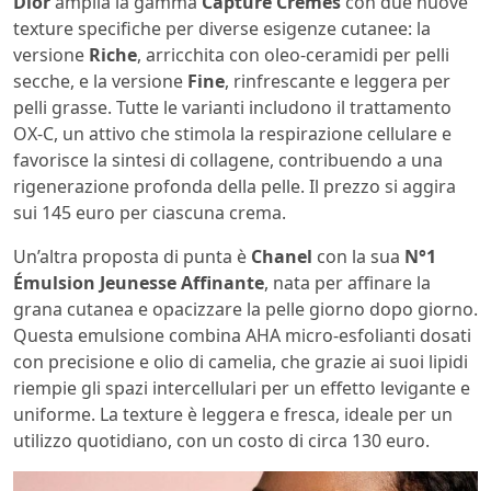
Dior
amplia la gamma
Capture Crèmes
con due nuove
texture specifiche per diverse esigenze cutanee: la
versione
Riche
, arricchita con oleo-ceramidi per pelli
secche, e la versione
Fine
, rinfrescante e leggera per
pelli grasse. Tutte le varianti includono il trattamento
OX-C, un attivo che stimola la respirazione cellulare e
favorisce la sintesi di collagene, contribuendo a una
rigenerazione profonda della pelle. Il prezzo si aggira
sui 145 euro per ciascuna crema.
Un’altra proposta di punta è
Chanel
con la sua
N°1
Émulsion Jeunesse Affinante
, nata per affinare la
grana cutanea e opacizzare la pelle giorno dopo giorno.
Questa emulsione combina AHA micro-esfolianti dosati
con precisione e olio di camelia, che grazie ai suoi lipidi
riempie gli spazi intercellulari per un effetto levigante e
uniforme. La texture è leggera e fresca, ideale per un
utilizzo quotidiano, con un costo di circa 130 euro.