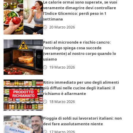
Le calorie ormai sono superate, se vuoi
veramente dimagrire devi controllare
l’Indice Glicemico: perdi peso in 1
settimana
20 Marzo 2026
Pasti al microonde e rischio cancro:
l’oncologo spiega cosa succede
(veramente) al nostro corpo quando lo
usiamo
19 Marzo 2026
Ritiro immediato per uno degli alimenti
più diffusi nelle cucine degli italiani: il
richiamo è allarmante
18 Marzo 2026
Pioggia di soldi sui lavoratori italiani: non
devi fare assolutamente niente
17 Marzo 2026