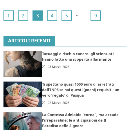
...
1
2
3
4
5
9
ARTICOLI RECENTI
Tatuaggi e rischio cancro: gli scienziati
hanno fatto una scoperta allarmante
23 Marzo 2026
Ti spettano quasi 1000 euro di arretrati
dall’INPS se hai questi (pochi) requisiti: un
vero ‘regalo’ di Pasqua
22 Marzo 2026
La Contessa Adelaide “torna”, ma accade
l’irreparabile: le anticipazioni de Il
Paradiso delle Signore