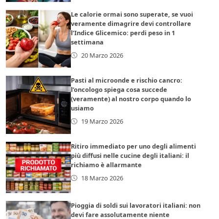
Le calorie ormai sono superate, se vuoi
veramente dimagrire devi controllare
l’Indice Glicemico: perdi peso in 1
settimana
20 Marzo 2026
Pasti al microonde e rischio cancro:
l’oncologo spiega cosa succede
(veramente) al nostro corpo quando lo
usiamo
19 Marzo 2026
Ritiro immediato per uno degli alimenti
più diffusi nelle cucine degli italiani: il
richiamo è allarmante
18 Marzo 2026
Pioggia di soldi sui lavoratori italiani: non
devi fare assolutamente niente