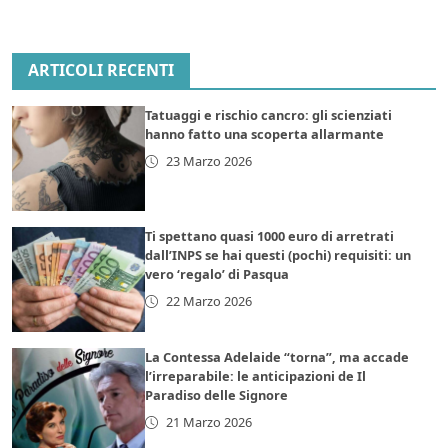
ARTICOLI RECENTI
Tatuaggi e rischio cancro: gli scienziati
hanno fatto una scoperta allarmante
23 Marzo 2026
Ti spettano quasi 1000 euro di arretrati
dall’INPS se hai questi (pochi) requisiti: un
vero ‘regalo’ di Pasqua
22 Marzo 2026
La Contessa Adelaide “torna”, ma accade
l’irreparabile: le anticipazioni de Il
Paradiso delle Signore
21 Marzo 2026