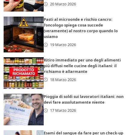
20 Marzo 2026
Pasti al microonde e rischio cancro:
l’oncologo spiega cosa succede
(veramente) al nostro corpo quando lo
usiamo
19 Marzo 2026
Ritiro immediato per uno degli alimenti
più diffusi nelle cucine degli italiani: il
richiamo è allarmante
18 Marzo 2026
Pioggia di soldi sui lavoratori italiani: non
devi fare assolutamente niente
17 Marzo 2026
Esami del sangue da fare per un check-up