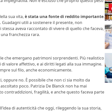
dità impegnativa. Non è escluso che proprio questo peso
ella sua vita,
è stata una fonte di reddito importante
.
. Guadagni utili a sostenere il presente, non
 stessa aveva raccontato di vivere di quello che faceva,
n una franchezza rara.
ile che emergano patrimoni sorprendenti. Più realistico
di valore affettivo, e ai diritti legati alla sua immagine.
sempre sul filo, anche economicamente.
, oppure no. È possibile che non ci sia molto da
 ascoltato poco. Patrizia De Blanck non ha mai
o contraddizioni, fragilità, e anche questo faceva parte
l’idea di autenticità che oggi, rileggendo la sua storia,