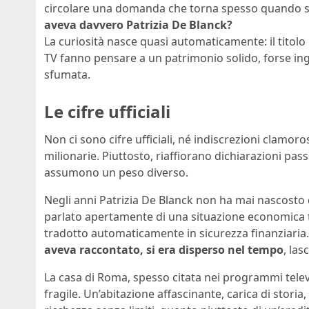
circolare una domanda che torna spesso quando se
aveva davvero
Patrizia De Blanck
?
La curiosità nasce quasi automaticamente: il titolo n
TV fanno pensare a un patrimonio solido, forse in
sfumata.
Le cifre ufficiali
Non ci sono cifre ufficiali, né indiscrezioni clamo
milionarie. Piuttosto, riaffiorano dichiarazioni pass
assumono un peso diverso.
Negli anni Patrizia De Blanck non ha mai nascosto del
parlato apertamente di una situazione economica tu
tradotto automaticamente in sicurezza finanziaria
aveva raccontato, si era disperso nel tempo
, las
La casa di Roma, spesso citata nei programmi televis
fragile. Un’abitazione affascinante, carica di stor