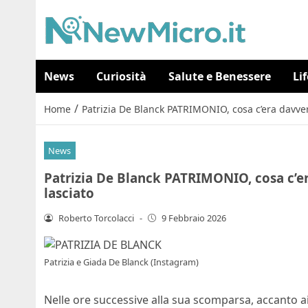
News
Curiosità
Salute e Benessere
Li
/
Home
Patrizia De Blanck PATRIMONIO, cosa c’era davvero d
News
Patrizia De Blanck PATRIMONIO, cosa c’era 
lasciato
Roberto Torcolacci
-
9 Febbraio 2026
Patrizia e Giada De Blanck (Instagram)
Nelle ore successive alla sua scomparsa, accanto ai m