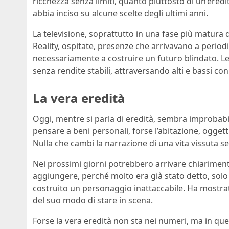
ricchezza senza limiti, quanto piuttosto di un’ere
abbia inciso su alcune scelte degli ultimi anni.
La televisione, soprattutto in una fase più matura d
Reality, ospitate, presenze che arrivavano a periodi
necessariamente a costruire un futuro blindato. Lei
senza rendite stabili, attraversando alti e bassi co
La vera eredità
Oggi, mentre si parla di eredità, sembra improbab
pensare a beni personali, forse l’abitazione, oggetti 
Nulla che cambi la narrazione di una vita vissuta 
Nei prossimi giorni potrebbero arrivare chiarimenti
aggiungere, perché molto era già stato detto, solo
costruito un personaggio inattaccabile. Ha mostrat
del suo modo di stare in scena.
Forse la vera eredità non sta nei numeri, ma in quel